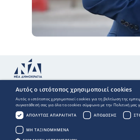
Αυτός ο ιστότοπος χρησιμοποιεί cookies
Αυτός ο ιστότοπος χρησιμοποιεί cookies για τη βελτίωση της εμπε
συγκατάθεσή σας για όλα τα cookies σύμφωνα με την Πολιτική μας γ
2103629510
ΑΠΟΛΎΤΩΣ ΑΠΑΡΑΊΤΗΤΑ
ΑΠΌΔΟΣΗΣ
ΣΤ
Πανεπιστημίου 38, Στοά Χατζηχρήστου, 6ος όροφος
info@mouroutis.com
ΜΗ ΤΑΞΙΝΟΜΗΜΈΝΑ
Γιώργος Μουρούτης | Υποψήφιος Ευ